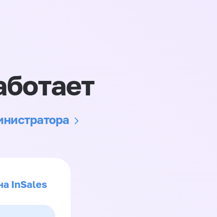
аботает
министратора
на InSales