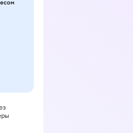
ез
еры