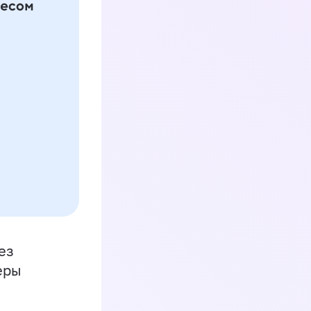
ез
еры