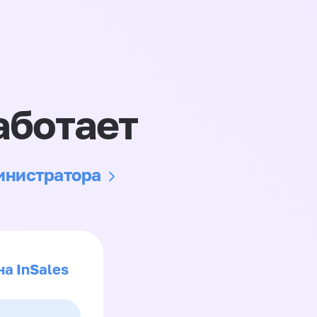
аботает
министратора
на InSales